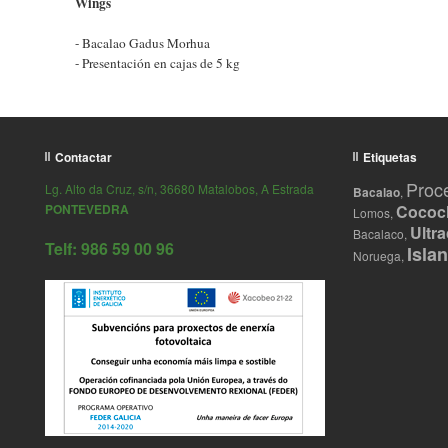
Wings
- Bacalao Gadus Morhua
- Presentación en cajas de 5 kg
Contactar
Etiquetas
Proc
Lg. Alto da Cruz, s/n, 36680 Matalobos, A Estrada
Bacalao
,
PONTEVEDRA
Cococ
Lomos,
Ultr
Bacalaco,
Telf: 986 59 00 96
Islan
Noruega,