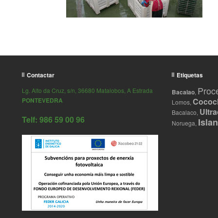
Contactar
Etiquetas
Proc
Lg. Alto da Cruz, s/n, 36680 Matalobos, A Estrada
Bacalao
,
PONTEVEDRA
Cococ
Lomos,
Ultr
Bacalaco,
Telf: 986 59 00 96
Islan
Noruega,